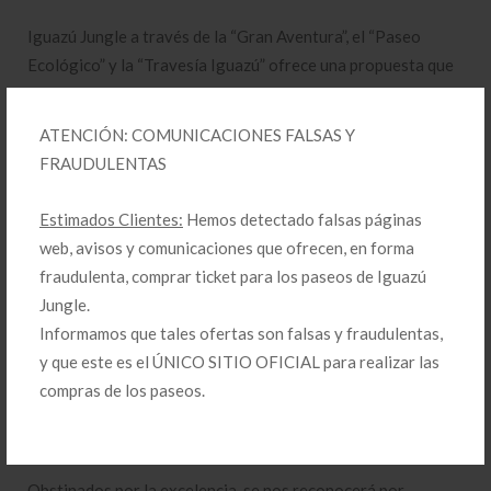
Iguazú Jungle a través de la “Gran Aventura”, el “Paseo
Ecológico” y la “Travesía Iguazú” ofrece una propuesta que
resulta impostergable para todo aquel que desea tener una
vivencia distinta en un ambiente de condiciones
ATENCIÓN: COMUNICACIONES FALSAS Y
excepcionales; que la definen como una de las grandes
FRAUDULENTAS
maravillas que nos regala la naturaleza.
Estimados Clientes:
Hemos detectado falsas páginas
Misión
web, avisos y comunicaciones que ofrecen, en forma
fraudulenta, comprar ticket para los paseos de Iguazú
Para proporcionar experiencias memorables, con un equipo
Jungle.
unido y capacitado, a través de los máximos estándares de
Informamos que tales ofertas son falsas y fraudulentas,
seguridad, mejores recursos y tecnologías, hacemos paseos
y que este es el ÚNICO SITIO OFICIAL para realizar las
que integran hombre y ambiente.
compras de los paseos.
Visión
Obstinados por la excelencia, se nos reconocerá por