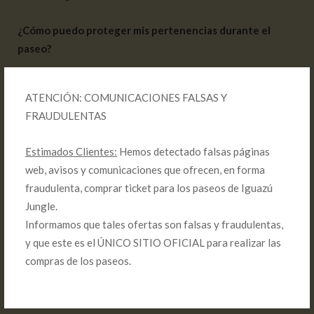
¿Cómo puedo proteger mis pertenencias durante el
paseo?
Te prestamos bolsas impermeables para resguardar tus
ATENCIÓN: COMUNICACIONES FALSAS Y
objetos personales durante la navegación.
FRAUDULENTAS
¿Se suspenden los paseos si llueve?
Estimados Clientes:
Hemos detectado falsas páginas
web, avisos y comunicaciones que ofrecen, en forma
No, los paseos no se suspenden por lluvia. En esta región de
fraudulenta, comprar ticket para los paseos de Iguazú
clima subtropical, es común que llueva.
Jungle.
Informamos que tales ofertas son falsas y fraudulentas,
¿Qué sucede si no puedo realizar el paseo?
y que este es el ÚNICO SITIO OFICIAL para realizar las
compras de los paseos.
En caso de no poder realizar el paseo, puedes reprogramarlo
o solicitar el reintegro del importe abonado.