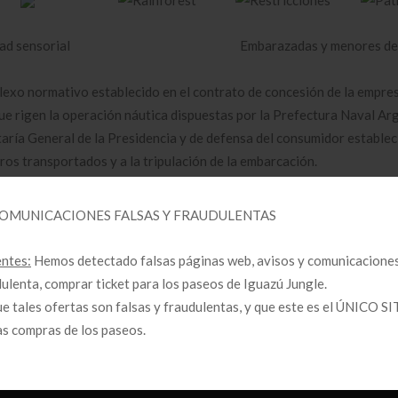
ad sensorial
Embarazadas y menores de
lexo normativo establecido en el contrato de concesión de la empre
ue rigen la operación náutica dispuestas por la Prefectura Naval Arg
aría General de la Presidencia y de defensa del consumidor establec
eros transportados y a la tripulación de la embarcación.
COMUNICACIONES FALSAS Y FRAUDULENTAS
entes:
Hemos detectado falsas páginas web, avisos y comunicaciones
ulenta, comprar ticket para los paseos de Iguazú Jungle.
 tales ofertas son falsas y fraudulentas, y que este es el ÚNICO 
las compras de los paseos.