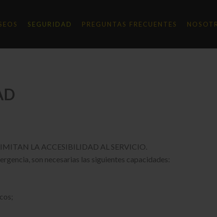
SEOS
SEGURIDAD
PREGUNTAS FRECUENTES
NOSOT
AD
ue LIMITAN LA ACCESIBILIDAD AL SERVICIO.
rgencia, son necesarias las siguientes capacidades:
cos;