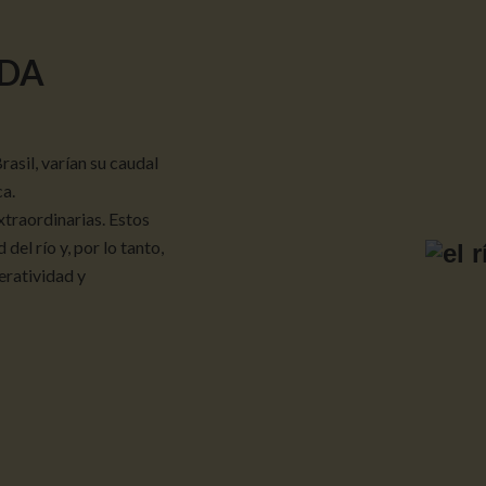
NDA
rasil, varían su caudal
ca.
xtraordinarias. Estos
el río y, por lo tanto,
eratividad y