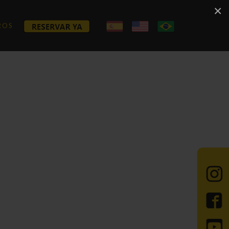
×
ROS