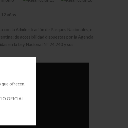
 12 años
sa con la Administración de Parques Nacionales, e
entina; de accesibilidad dispuestas por la Agencia
idas en la Ley Nacional N° 24.240 y sus
 que ofrecen,
SITIO OFICIAL